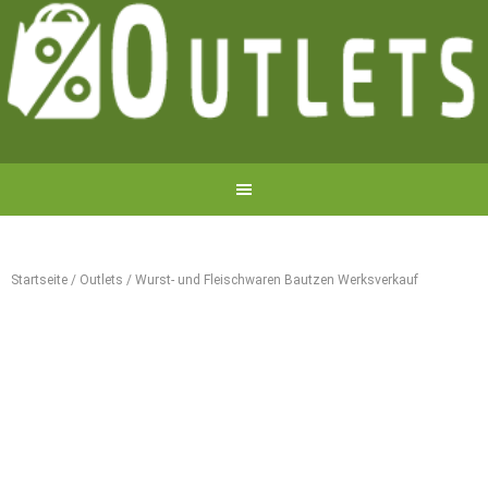
Startseite
/
Outlets
/
Wurst- und Fleischwaren Bautzen Werksverkauf