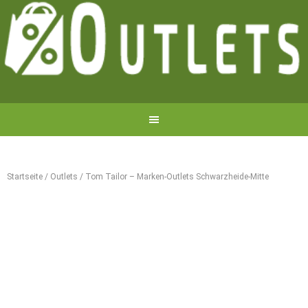
Startseite
/
Outlets
/
Tom Tailor – Marken-Outlets Schwarzheide-Mitte