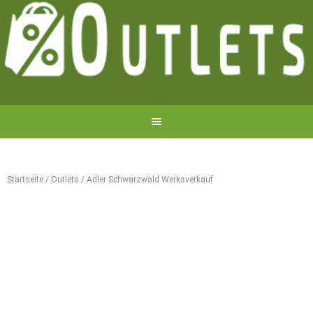
Startseite
/
Outlets
/
Adler Schwarzwald Werksverkauf