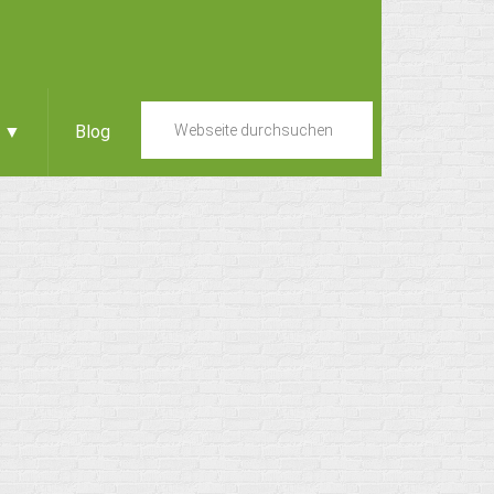
e ▼
Blog