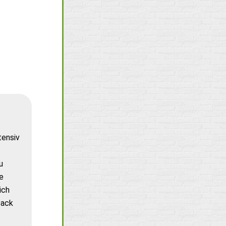
tensiv
u
e
ich
back