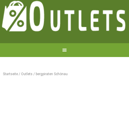
Startseite
/
Outlets
/
bergpiraten Schönau