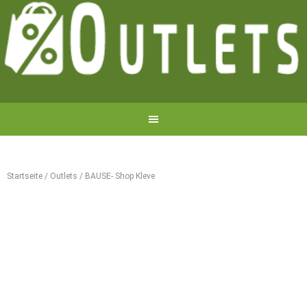
Startseite
/
Outlets
/
BAUSE- Shop Kleve