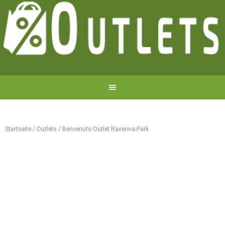
Startseite
/
Outlets
/
Benvenuto Outlet Ravenna-Park