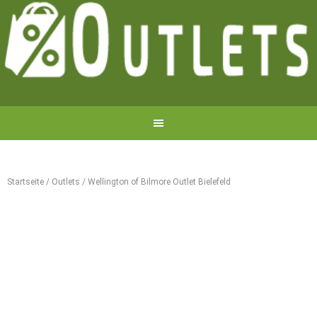
Startseite
/
Outlets
/
Wellington of Bilmore Outlet Bielefeld