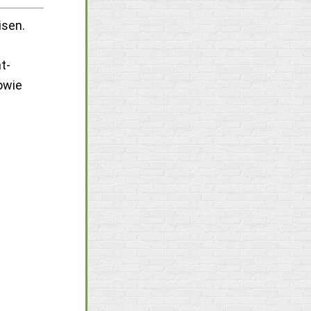
isen.
t-
owie