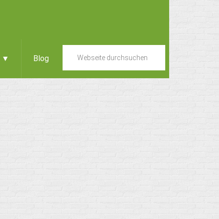
e ▼
Blog