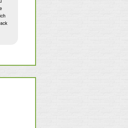
u
e
ich
back