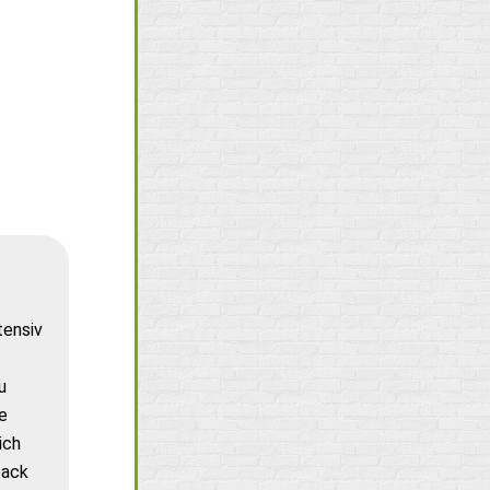
tensiv
u
e
ich
back