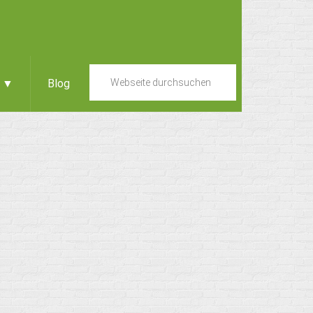
e ▼
Blog