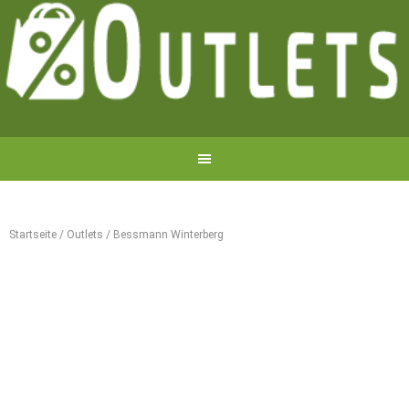
Startseite
/
Outlets
/
Bessmann Winterberg