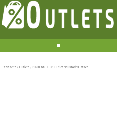
Startseite
/
Outlets
/
BIRKENSTOCK Outlet Neustadt/Ostsee