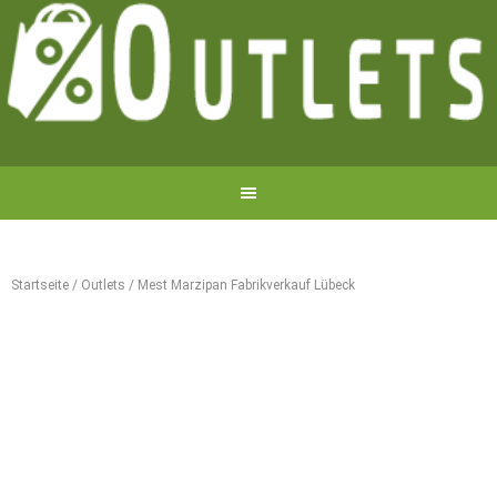
Startseite
/
Outlets
/
Mest Marzipan Fabrikverkauf Lübeck