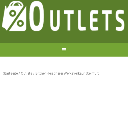
Startseite
/
Outlets
/
Bittner Fleischerei Werksverkauf Steinfurt