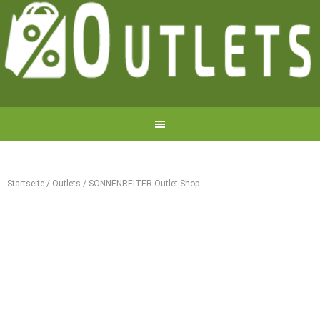
Startseite
/
Outlets
/
SONNENREITER Outlet-Shop