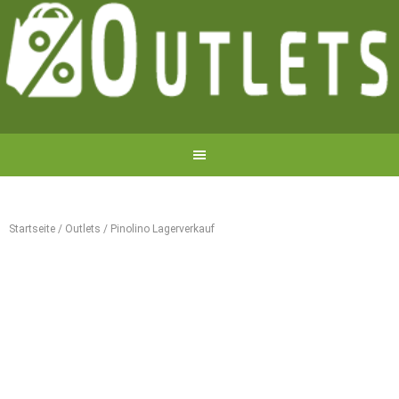
Startseite
/
Outlets
/
Pinolino Lagerverkauf