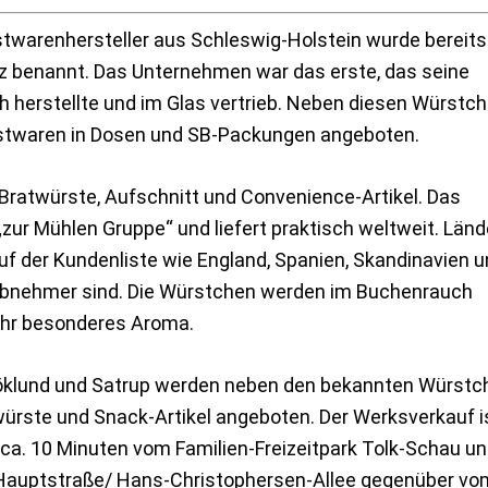
twarenhersteller aus Schleswig-Holstein wurde bereits
z benannt. Das Unternehmen war das erste, das seine
 herstellte und im Glas vertrieb. Neben diesen Würstc
stwaren in Dosen und SB-Packungen angeboten.
Bratwürste, Aufschnitt und Convenience-Artikel. Das
zur Mühlen Gruppe“ und liefert praktisch weltweit. Länd
f der Kundenliste wie England, Spanien, Skandinavien 
tabnehmer sind. Die Würstchen werden im Buchenrauch
ihr besonderes Aroma.
Böklund und Satrup werden neben den bekannten Würstc
hwürste und Snack-Artikel angeboten. Der Werksverkauf is
ur ca. 10 Minuten vom Familien-Freizeitpark Tolk-Schau 
 Hauptstraße/ Hans-Christophersen-Allee gegenüber vom 