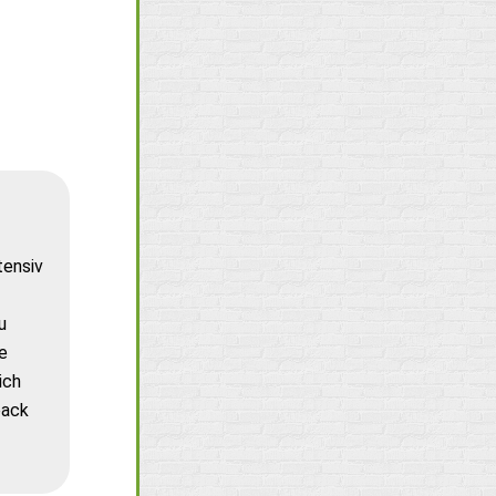
tensiv
u
e
ich
back