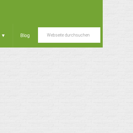
e ▼
Blog