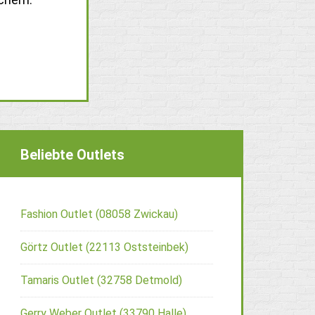
Beliebte Outlets
Fashion Outlet (08058 Zwickau)
Görtz Outlet (22113 Oststeinbek)
Tamaris Outlet (32758 Detmold)
Gerry Weber Outlet (33790 Halle)