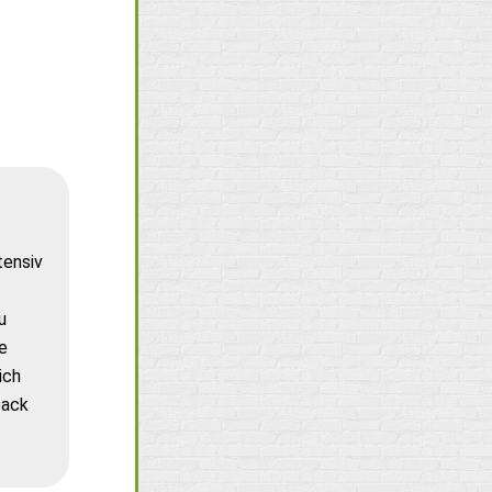
tensiv
u
e
ich
back