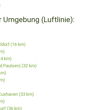
k
r Umgebung (Luftlinie):
ldorf (16 km)
km)
24 km)
d Paulsen) (32 km)
km)
km)
 Cuxhaven (33 km)
km)
orf (36 km)