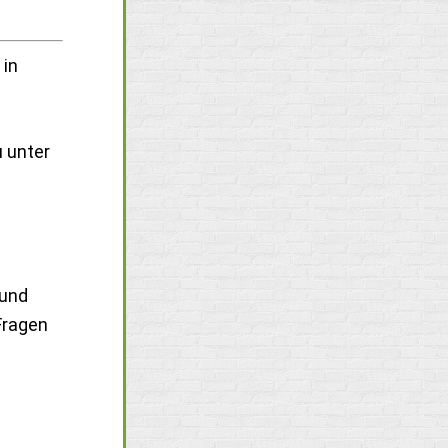
 in
u unter
 und
Fragen