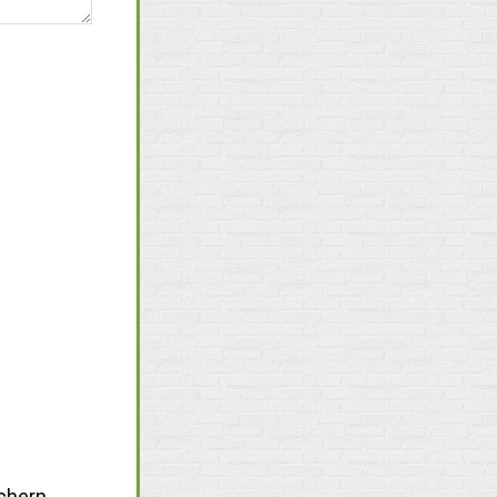
chern.