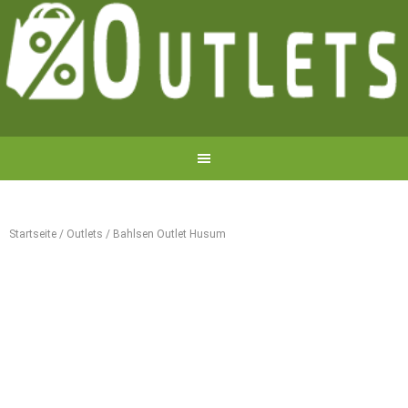
Startseite
/
Outlets
/
Bahlsen Outlet Husum