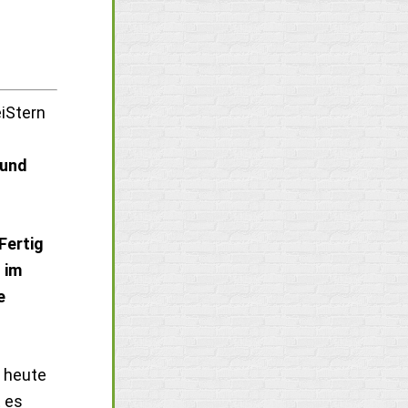
eiStern
 und
Fertig
 im
e
 heute
t es