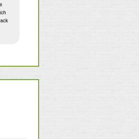
e
ich
back