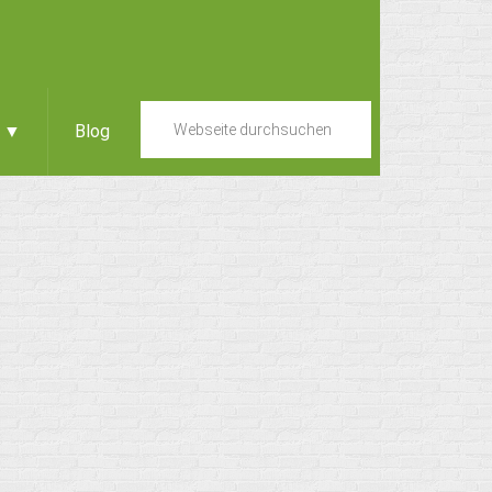
e ▼
Blog