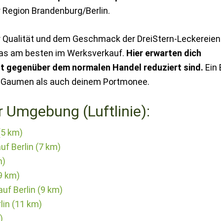
r Region Brandenburg/Berlin.
r Qualität und dem Geschmack der DreiStern-Leckereien
as am besten im Werksverkauf.
Hier erwarten dich
ent gegenüber dem normalen Handel reduziert sind.
Ein 
m Gaumen als auch deinem Portmonee.
r Umgebung (Luftlinie):
(5 km)
f Berlin (7 km)
m)
9 km)
uf Berlin (9 km)
in (11 km)
)