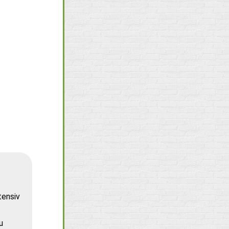
tensiv
u