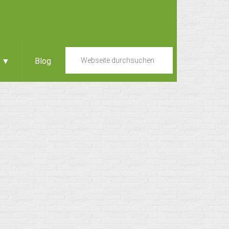
e ▼
Blog