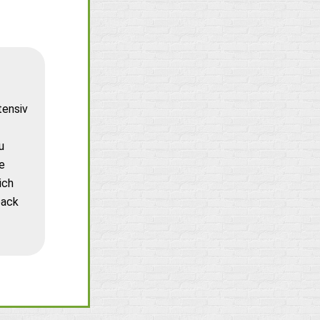
tensiv
u
e
ich
back