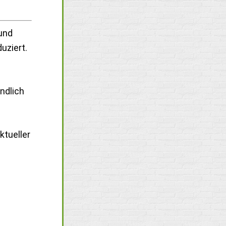
 und
uziert.
ndlich
ktueller