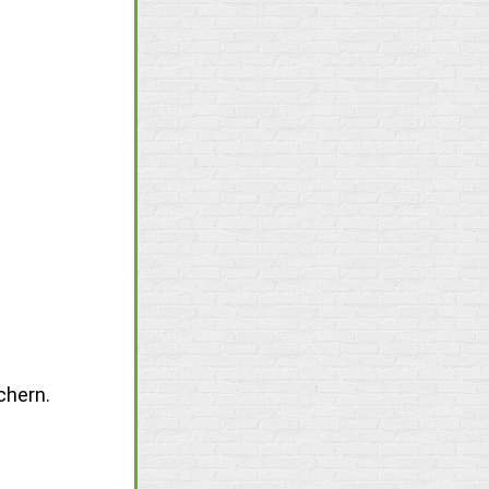
chern.