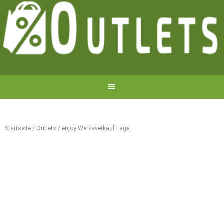
Startseite
/
Outlets
/
enjoy Werksverkauf Lage