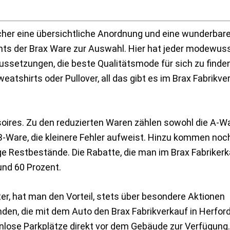
her eine übersichtliche Anordnung und eine wunderbar
ts der Brax Ware zur Auswahl. Hier hat jeder modewus
ssetzungen, die beste Qualitätsmode für sich zu finde
atshirts oder Pullover, all das gibt es im Brax Fabrikver
soires. Zu den reduzierten Waren zählen sowohl die A-W
 B-Ware, die kleinere Fehler aufweist. Hinzu kommen no
e Restbestände. Die Rabatte, die man im Brax Fabriker
und 60 Prozent.
r, hat man den Vorteil, stets über besondere Aktionen
nden, die mit dem Auto den Brax Fabrikverkauf in Herfor
nlose Parkplätze direkt vor dem Gebäude zur Verfügung.