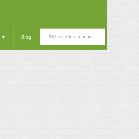
e ▼
Blog