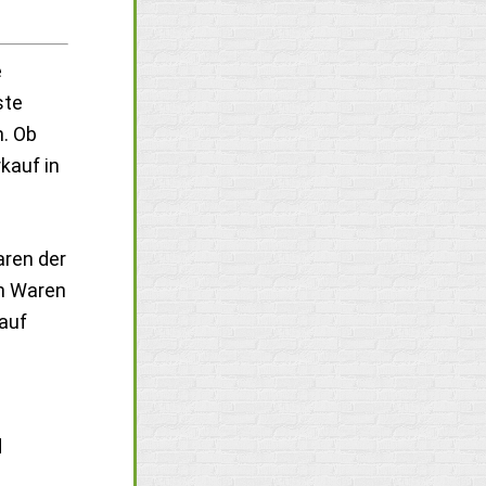
e
ste
n. Ob
kauf in
aren der
ch Waren
kauf
d