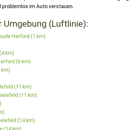
d problemlos im Auto verstauen.
r Umgebung (Luftlinie):
bude Herford (1 km)
 (4 km)
erford (6 km)
9 km)
lefeld (11 km)
ielefeld (11 km)
)
m)
ielefeld (14 km)
ge (14 km)