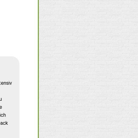
tensiv
u
e
ich
back