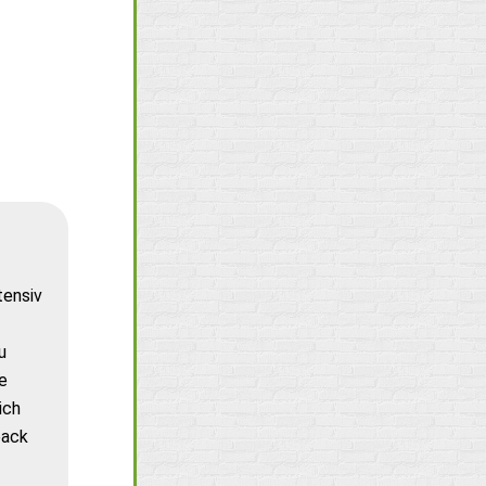
tensiv
u
e
ich
back