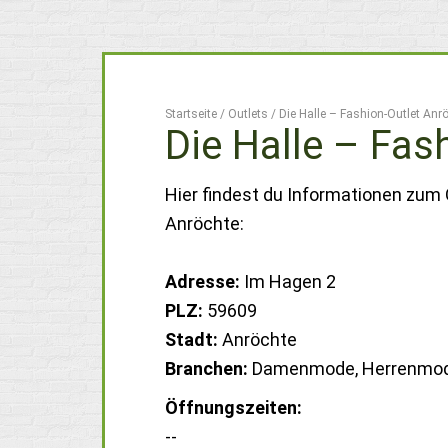
Startseite
/
Outlets
/
Die Halle – Fashion-Outlet Anr
Die Halle – Fas
Hier findest du Informationen zum 
Anröchte:
Adresse:
Im Hagen 2
PLZ:
59609
Stadt:
Anröchte
Branchen:
Damenmode, Herrenmo
Öffnungszeiten:
--