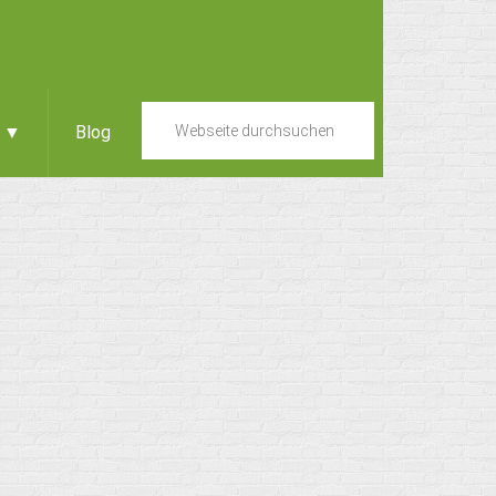
e ▼
Blog