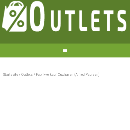
Startseite
/
Outlets
/
Fabrikverkauf Cuxhaven (Alfred Paulsen)