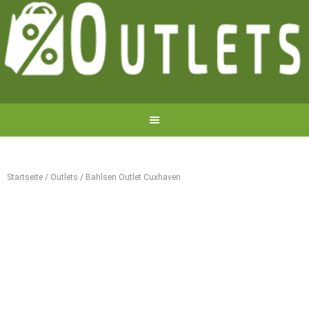
Startseite
/
Outlets
/
Bahlsen Outlet Cuxhaven