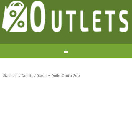
Startseite
/
Outlets
/
Goebel – Outlet Center Selb