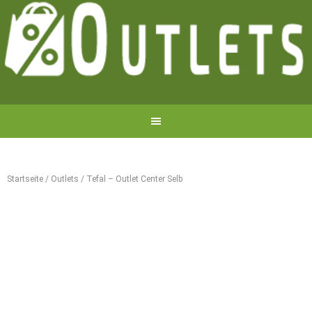
Startseite
/
Outlets
/
Tefal – Outlet Center Selb