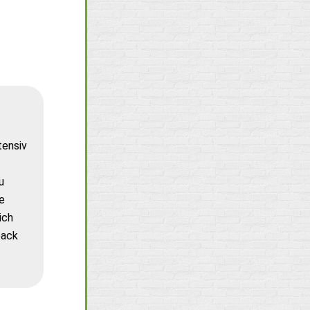
tensiv
u
e
ich
back