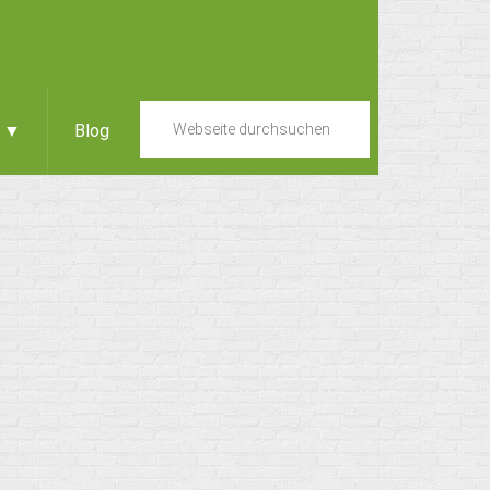
e ▼
Blog