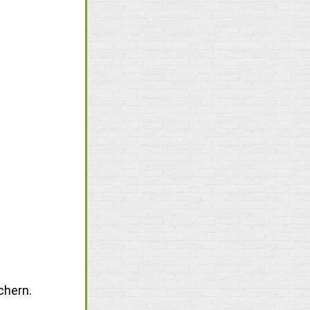
chern.