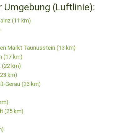
r Umgebung (Luftlinie):
ainz (11 km)
)
en Markt Taunusstein (13 km)
m (17 km)
 (22 km)
(23 km)
ß-Gerau (23 km)
 km)
t (25 km)
m)