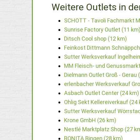
Weitere Outlets in de
SCHOTT - Tavoli Fachmarkt M
Sunrise Factory Outlet (11 km
Ditsch Cool shop (12 km)
Feinkost Dittmann Schnäppch
Sutter Werksverkauf Ingelhei
MM Fleisch- und Genussmarkt
Dielmann Outlet Groß - Gerau 
erlenbacher Werksverkauf Gro
Asbach Outlet Center (24 km)
Ohlig Sekt Kellereiverkauf (24
Sutter Werksverkauf Wörrstad
Krone GmbH (26 km)
Nestlé Marktplatz Shop (27 k
BONITA Bingen (28 km)