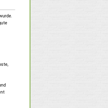
wurde.
gute
oste,
und
ent