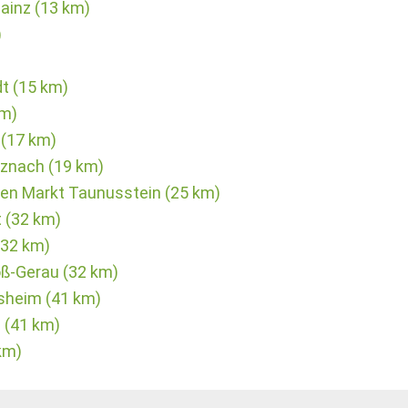
ainz (13 km)
)
t (15 km)
km)
 (17 km)
uznach (19 km)
en Markt Taunusstein (25 km)
 (32 km)
(32 km)
ß-Gerau (32 km)
esheim (41 km)
 (41 km)
km)