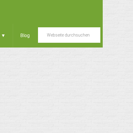
e ▼
Blog