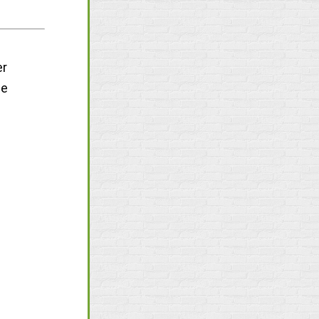
er
ge