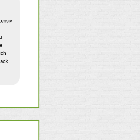
tensiv
u
e
ich
back