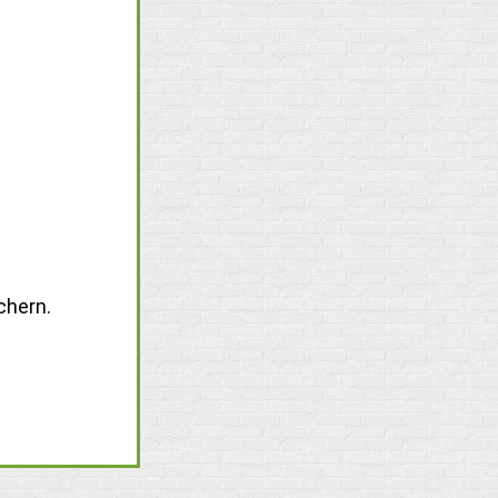
chern.