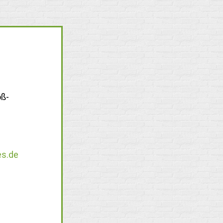
oß-
s.de