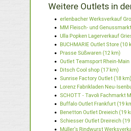
Weitere Outlets in de
erlenbacher Werksverkauf Gro
MM Fleisch- und Genussmarkt
Ulla Popken Lagerverkauf Gri
BUCHMARIE Outlet Store (10 
Prasse Süßwaren (12 km)
Outlet Teamsport Rhein-Main 
Ditsch Cool shop (17 km)
Sunrise Factory Outlet (18 km
Lorenz Fabrikladen Neu-Isenb
SCHOTT - Tavoli Fachmarkt M
Buffalo Outlet Frankfurt (19 k
Benetton Outlet Dreieich (19 
Schiesser Outlet Dreireich (19
Müller's Rindwurst Werksverk