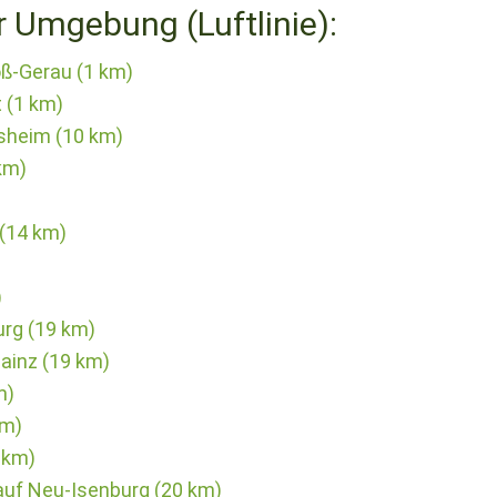
r Umgebung (Luftlinie):
ß-Gerau (1 km)
 (1 km)
esheim (10 km)
km)
(14 km)
)
urg (19 km)
ainz (19 km)
m)
km)
 km)
auf Neu-Isenburg (20 km)