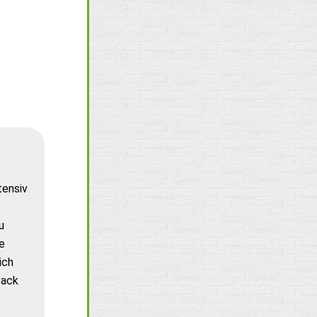
tensiv
u
e
ich
back