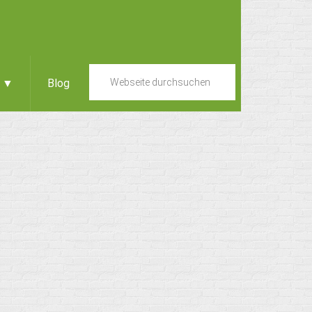
e ▼
Blog