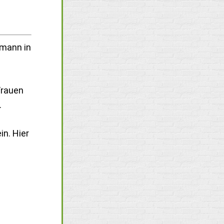
mann in
Frauen
.
in. Hier