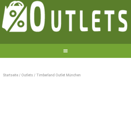
Startseite
/
Outlets
/
Timberland Outlet München