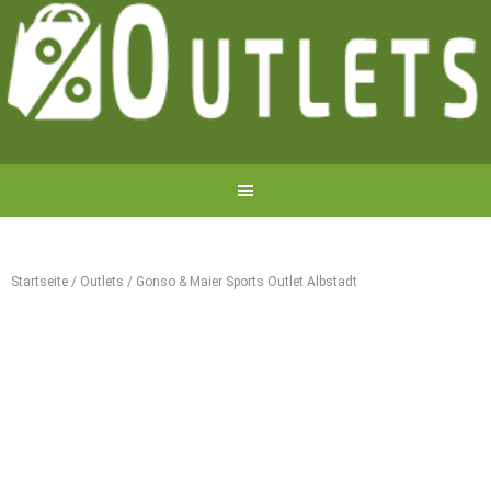
Startseite
/
Outlets
/
Gonso & Maier Sports Outlet Albstadt