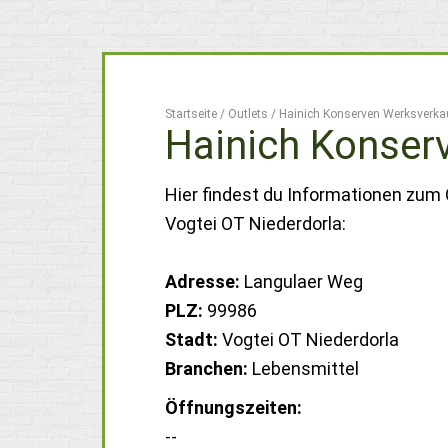
Startseite
/
Outlets
/
Hainich Konserven Werksverkau
Hainich Konser
Hier findest du Informationen zum
Vogtei OT Niederdorla:
Adresse:
Langulaer Weg
PLZ:
99986
Stadt:
Vogtei OT Niederdorla
Branchen:
Lebensmittel
Öffnungszeiten:
--