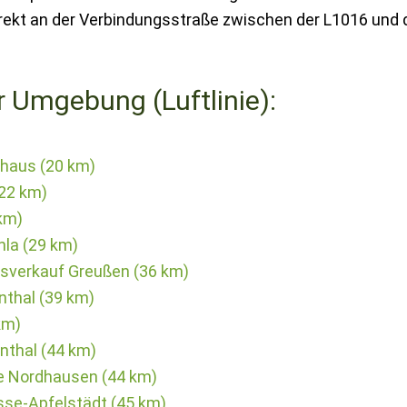
direkt an der Verbindungsstraße zwischen der L1016 und 
r Umgebung (Luftlinie):
haus (20 km)
(22 km)
km)
la (29 km)
sverkauf Greußen (36 km)
nthal (39 km)
km)
nthal (44 km)
re Nordhausen (44 km)
se-Apfelstädt (45 km)