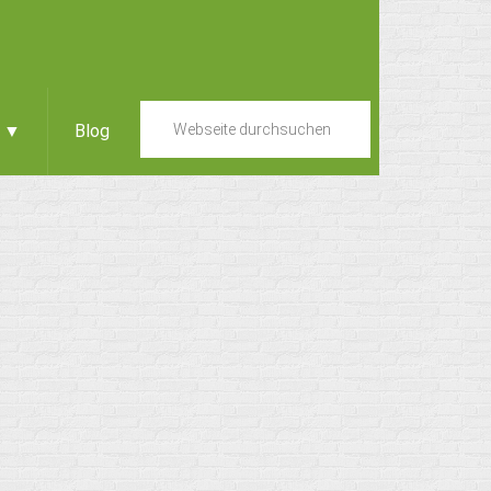
e ▼
Blog