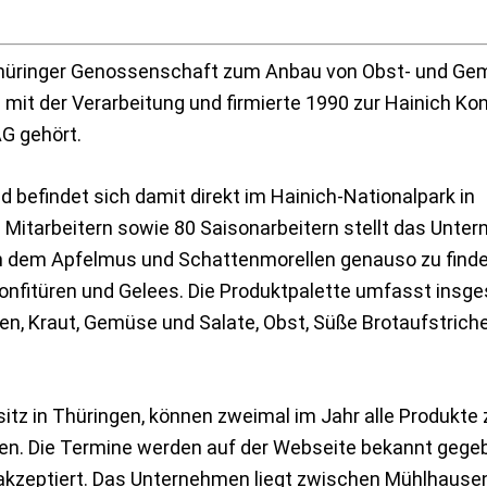
r Thüringer Genossenschaft zum Anbau von Obst- und G
mit der Verarbeitung und firmierte 1990 zur Hainich Ko
G gehört.
d befindet sich damit direkt im Hainich-Nationalpark in
n Mitarbeitern sowie 80 Saisonarbeitern stellt das Unt
in dem Apfelmus und Schattenmorellen genauso zu finde
nfitüren und Gelees. Die Produktpalette umfasst insg
ken, Kraut, Gemüse und Salate, Obst, Süße Brotaufstriche
itz in Thüringen, können zweimal im Jahr alle Produkte 
en. Die Termine werden auf der Webseite bekannt gege
akzeptiert. Das Unternehmen liegt zwischen Mühlhause