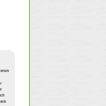
tensiv
u
e
ich
back