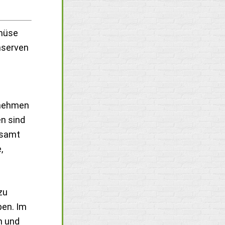
emüse
nserven
ernehmen
n sind
esamt
,
zu
ben. Im
n und