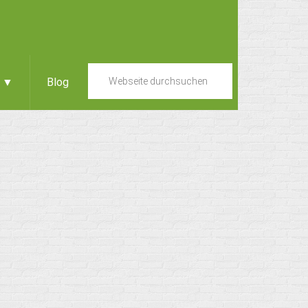
e ▼
Blog