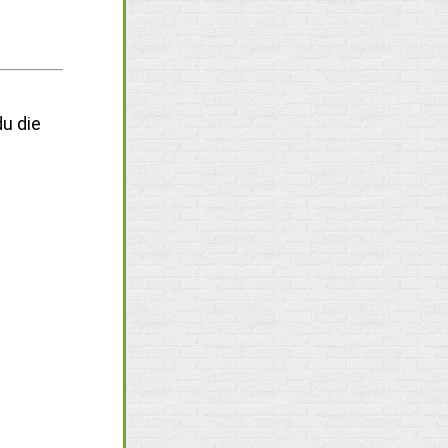
e
u die