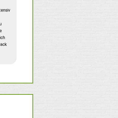
tensiv
u
e
ich
back