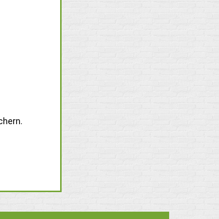
chern.