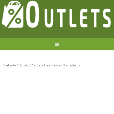
Startseite
/
Outlets
/
Aschara Fleischwaren Stammhaus