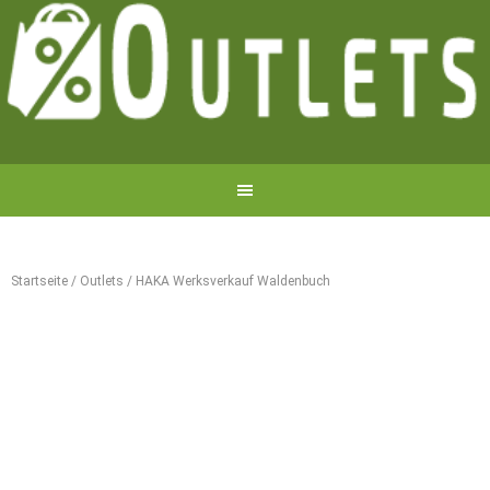
Startseite
/
Outlets
/
HAKA Werksverkauf Waldenbuch