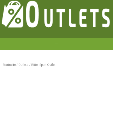
Startseite
/
Outlets
/
Ritter Sport Outlet