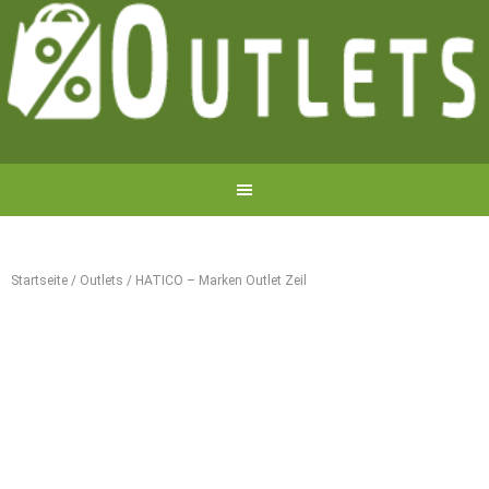
Startseite
/
Outlets
/
HATICO – Marken Outlet Zeil