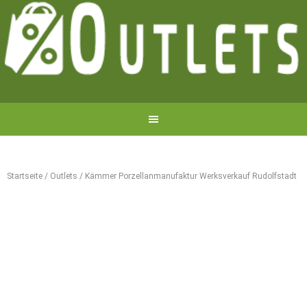
Startseite
/
Outlets
/
Kämmer Porzellanmanufaktur Werksverkauf Rudolfstadt