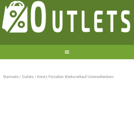
Startseite
/
Outlets
/
Könitz Porzellan Werksverkauf Unterwellenborn