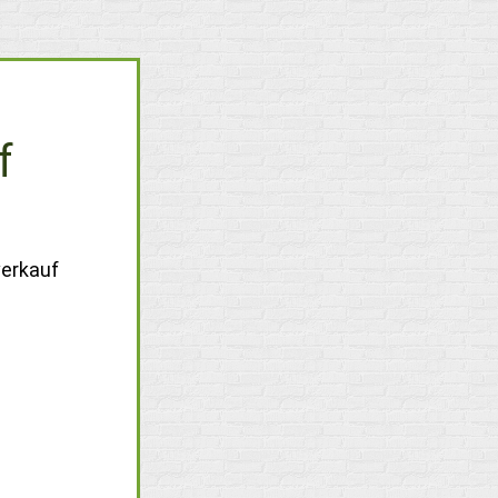
f
verkauf