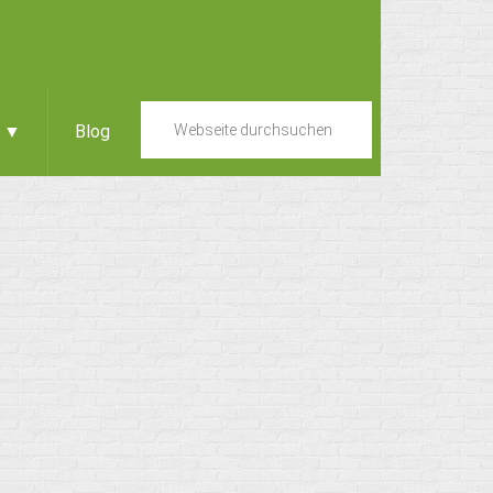
e ▼
Blog