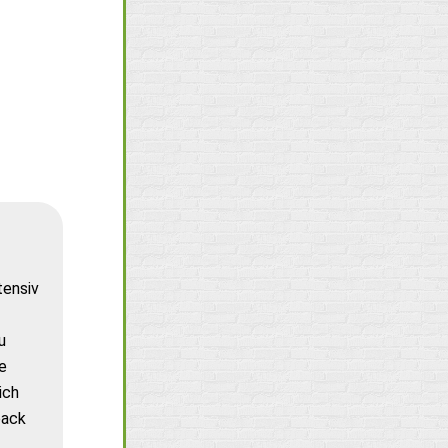
tensiv
u
e
ich
back