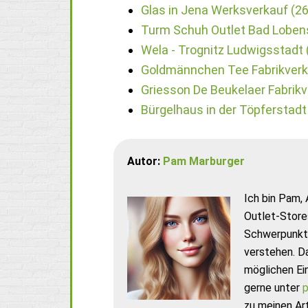
Glas in Jena Werksverkauf (2
Turm Schuh Outlet Bad Lobens
Wela - Trognitz Ludwigsstadt 
Goldmännchen Tee Fabrikverka
Griesson De Beukelaer Fabrikv
Bürgelhaus in der Töpferstadt
Autor:
Pam Marburger
Ich bin Pam, 
Outlet-Store
Schwerpunkt 
verstehen. D
möglichen Ei
gerne unter
p
zu meinen Art