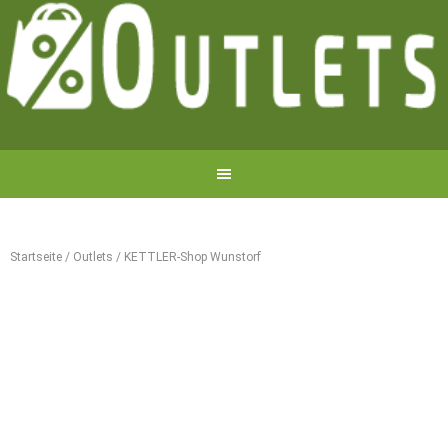
Startseite
/
Outlets
/
KETTLER-Shop Wunstorf