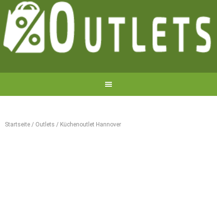
Startseite
/
Outlets
/
Küchenoutlet Hannover