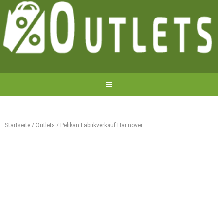
Startseite
/
Outlets
/
Pelikan Fabrikverkauf Hannover