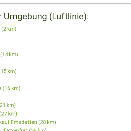
r Umgebung (Luftlinie):
 (2 km)
 (14 km)
(15 km)
e (16 km)
21 km)
 (27 km)
rkauf Emsdetten (28 km)
uf Steinfurt (29 km)