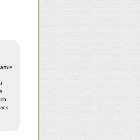
tensiv
u
e
ich
back