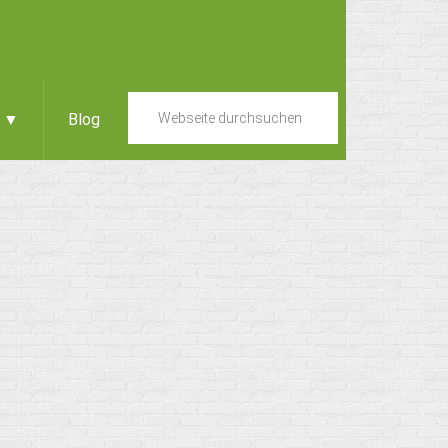
e ▼
Blog