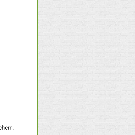
chern.