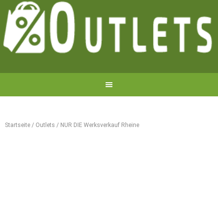
Startseite
/
Outlets
/
NUR DIE Werksverkauf Rheine