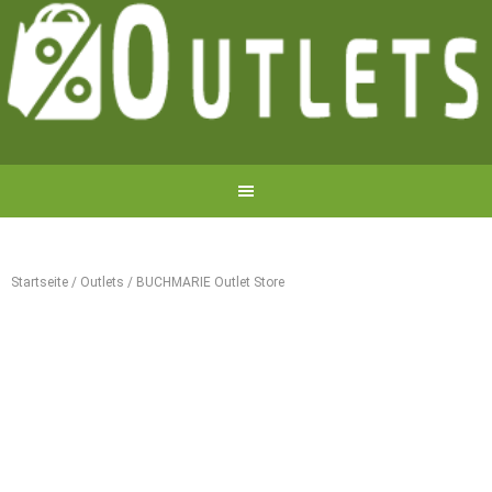
Startseite
/
Outlets
/
BUCHMARIE Outlet Store