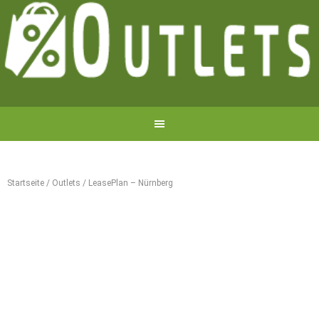
Startseite
/
Outlets
/
LeasePlan – Nürnberg