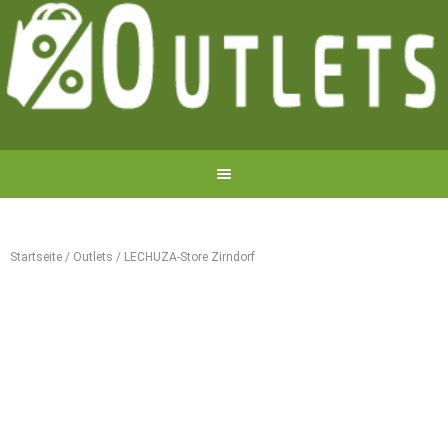
Startseite
/
Outlets
/
LECHUZA-Store Zirndorf